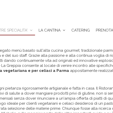
RE SPECIALITA'
LA CANTINA
CATERING
PRENOTA
egato menù basato sull'alta cucina gourmet, tradizionale parmi
 e del suo staff. Grazie alla passione e alla continua voglia di 
ti dando continuamente vita ad originali ed innovative esplosioni
La Greppia consente al locale di venire incontro alle specifich
a vegetariana e per celiaci a Parma
appositamente realizzata
ni pietanza rigorosamente artigianale e fatta in casa. Il Ristor
ivi di salute a dover mangiare prodotti privi di glutine, non si s
nsali senza dover rinunciare a un'ampia offerta di piatti di qual
l luogo ideale per clienti vegetariani e celiaci desiderosi di un p
urata selezione delle materie prime. Chiunque fosse alla ricerca 