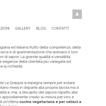
ZIONI
GALLERY
BLOG
CONTATTI
giana ed italiana frutto della competenza, della
ricerca e di sperimentazione che animano il loro
 di sapori. La grande qualità e versatilità
e esigenze della clientela più variegata ed
 su richiesta.
ante La Greppia si impegna sempre per evitare
entano messi in disparte alla propria tavola ma si
ità e, mai, a discapito del sapore rispetto alle
asto appositamente creato su misura per loro e
di un'ottima
cucina vegetariana e per celiaci a