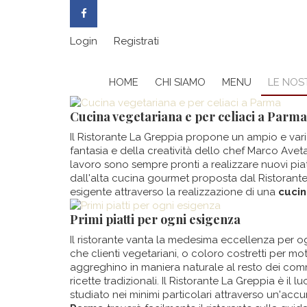
Login
Registrati
HOME
CHI SIAMO
MENU
LE NOST
Cucina vegetariana e per celiaci a Parma
Il Ristorante La Greppia propone un ampio e vari
fantasia e della creatività dello chef Marco Aveta
lavoro sono sempre pronti a realizzare nuovi piat
dall'alta cucina gourmet proposta dal Ristorante 
esigente attraverso la realizzazione di una
cucin
Primi piatti per ogni esigenza
Il ristorante vanta la medesima eccellenza per og
che clienti vegetariani, o coloro costretti per mot
aggreghino in maniera naturale al resto dei comme
ricette tradizionali. Il Ristorante La Greppia è i
studiato nei minimi particolari attraverso un'acc