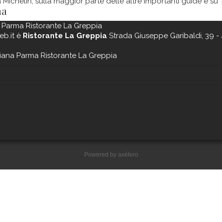
a Michelin, sulla maggior parte delle altre importanti guide e su 
ma
 Parma Ristorante La Greppia
eb.it è
Ristorante La Greppia
Strada Giuseppe Garibaldi, 39 - 
iana Parma Ristorante La Greppia