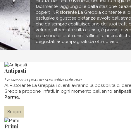
Pilotta, del Teatro Farnese, del Teatro Regio 
facilmente raggiungibile dalla stazione. Grazi
coperti, il Ristorante La Greppia consente ai p
esclusive e gustose pietanze avvolti dall'atm
che da sempre costituisce uno dei suoi tratti di
vetrata, affacciata sulla cucina, è possibile ved
creazione di piatti unici, raffinati e ricercati 
degustati accompagnati da ottimo vino.
Antipasti
La classe in piccole specialità culinarie
Al Ristorante La Greppia i clienti avranno la possibilità di da
Greppia propone, infatti, in ogni momento dell'anno antipasti 
Parma.
Scopri
Primi