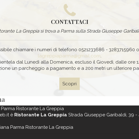
CONTATTACI
istorante La Greppia si trova a Parma sulla Strada Giuseppe Garibald
sibile chiamare i numeri di telefono 0521233686 - 3283715960 o
lagreppiaparma@gmail.com
.
ientela dal Lunedì alla Domenica, escluso il Giovedì, dalle ore 12
izione un parcheggio a pagamento e a 200 metri un ulteriore 
Scopri
ma
 Parma Ristorante La Greppia
eb.it è
Ristorante La Greppia
Strada Giuseppe Garibaldi, 39 - 
iana Parma Ristorante La Greppia