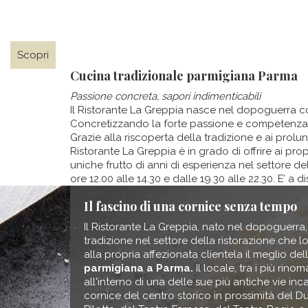
Richiedi maggiori informazioni
Scopri
Cucina tradizionale parmigiana Parma
Passione concreta, sapori indimenticabili
Il Ristorante La Greppia nasce nel dopoguerra c
Concretizzando la forte passione e competenza dei 
Grazie alla riscoperta della tradizione e ai prolu
Ristorante La Greppia è in grado di offrire ai pr
uniche frutto di anni di esperienza nel settore de
ore 12.00 alle 14.30 e dalle 19.30 alle 22.30. E’
Il fascino di una cornice senza tempo
Il Ristorante La Greppia, nato nel dopoguerra
tradizione nel settore della ristorazione che lo
alla propria affezionata clientela il meglio del
parmigiana a Parma.
Il locale, tra i più rinom
all'interno di una delle sue più antiche vie in
cornice del centro storico in prossimità del 