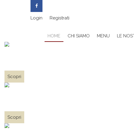
Login
Registrati
HOME
CHI SIAMO
MENU
LE NOST
Ristorante La Greppia
La nostra storia e lo staff
Scopri
Ristorante La Greppia
Le nostre immagini
Scopri
Ristorante La Greppia