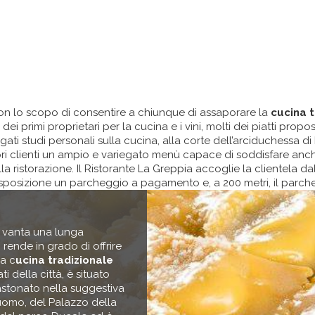
on lo scopo di consentire a chiunque di assaporare la
cucina 
primi proprietari per la cucina e i vini, molti dei piatti propost
ngati studi personali sulla cucina, alla corte dell’arciduchessa d
opri clienti un ampio e variegato menù capace di soddisfare anch
lla ristorazione. Il Ristorante La Greppia accoglie la clientela d
 a disposizione un parcheggio a pagamento e, a 200 metri, il par
, vanta una lunga
 rende in grado di offrire
la c
ucina tradizionale
ati della città, è situato
castonato nella suggestiva
Duomo, del Palazzo della