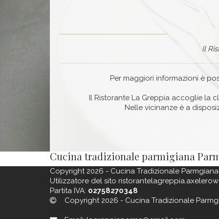
​Il R
Per maggiori informazioni è pos
Il Ristorante La Greppia accoglie la cl
Nelle vicinanze è a dispos
Cucina tradizionale parmigiana Par
Copyright 2026 - Cucina Tradizionale Parmgiana
Utilizzatore del sito ristorantelagreppia.axelerow
Partita IVA:
02758270348
Copyright 2026 - Cucina Tradizionale Parmg