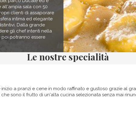
e del parco Ducale ed è
e all'ampia sala con 50
ropri clienti di assaporare
osfera intima ed elegante
stintivi. Dalla grande
ere gli chef intenti nella
che poi potranno essere
Le nostre specialità
re inizio a pranzi e cene in modo raffinato e gustoso grazie al gr
che sono il frutto di un'alta cucina selezionata senza mai rinun