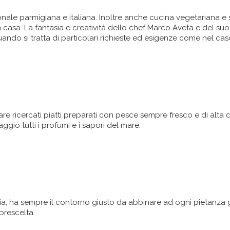
onale parmigiana e italiana. Inoltre anche cucina vegetariana e
in casa. La fantasia e creatività dello chef Marco Aveta e del suo
ando si tratta di particolari richieste ed esigenze come nel caso
are ricercati piatti preparati con pesce sempre fresco e di alta q
gio tutti i profumi e i sapori del mare.
eppia, ha sempre il contorno giusto da abbinare ad ogni pietanza gr
prescelta.