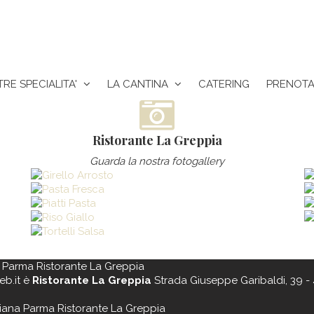
RE SPECIALITA'
LA CANTINA
CATERING
PRENOTA
Ristorante La Greppia
Guarda la nostra fotogallery
 Parma Ristorante La Greppia
eb.it è
Ristorante La Greppia
Strada Giuseppe Garibaldi, 39 - 
iana Parma Ristorante La Greppia