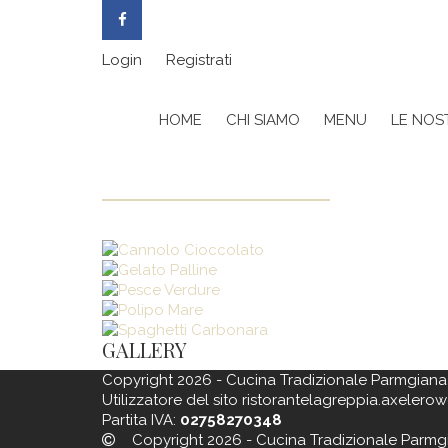
Login
Registrati
HOME
CHI SIAMO
MENU
LE NOST
GALLERY
Copyright 2026 - Cucina Tradizionale Parmgiana
Utilizzatore del sito ristorantelagreppia.axelerow
Partita IVA:
02758270348
Copyright 2026 - Cucina Tradizionale Parmg