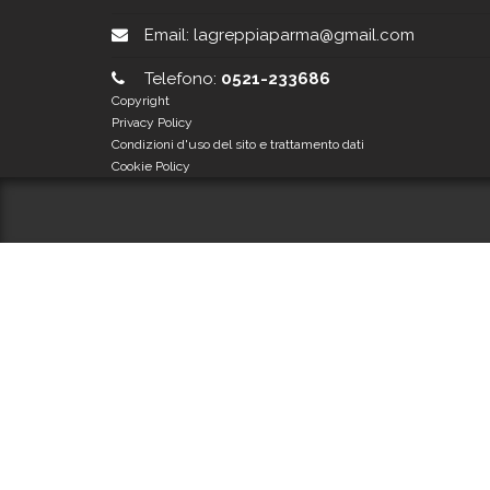
Email:
lagreppiaparma@gmail.com
Telefono:
0521-233686
Copyright
Privacy Policy
Condizioni d'uso del sito e trattamento dati
Cookie Policy