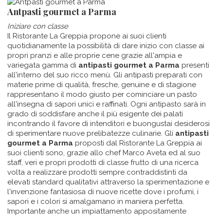
​Antpasti gourmet a Parma
Iniziare con classe
Il Ristorante La Greppia propone ai suoi clienti
quotidianamente la possibilità di dare inizio con classe ai
propri pranzi e alle proprie cene grazie all'ampia e
variegata gamma di
antipasti gourmet a Parma
presenti
all'interno del suo ricco menù. Gli antipasti preparati con
materie prime di qualità, fresche, genuine e di stagione
rappresentano il modo giusto per cominciare un pasto
all'insegna di sapori unici e raffinati. Ogni antipasto sarà in
grado di soddisfare anche il più esigente dei palati
incontrando il favore di intenditori e buongustai desiderosi
di sperimentare nuove prelibatezze culinarie. Gli
antipasti
gourmet a Parma
proposti dal Ristorante La Greppia ai
suoi clienti sono, grazie allo chef Marco Aveta ed al suo
staff, veri e propri prodotti di classe frutto di una ricerca
volta a realizzare prodotti sempre contraddistinti da
elevati standard qualitativi attraverso la sperimentazione e
l'invenzione fantasiosa di nuove ricette dove i profumi, i
sapori e i colori si amalgamano in maniera perfetta.
Importante anche un impiattamento appositamente