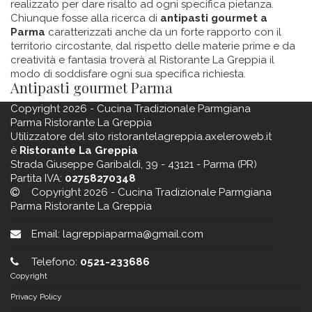
realizzato per dare risalto ad ogni specifica pietanza.
Chiunque fosse alla ricerca di
antipasti gourmet a
Parma
caratterizzati anche da un forte rapporto con il
territorio circostante, dal rispetto delle materie prime e da
creatività e fantasia troverà al Ristorante La Greppia il
modo di soddisfare ogni sua specifica richiesta.
Antipasti gourmet Parma
Copyright 2026 - Cucina Tradizionale Parmgiana
Parma Ristorante La Greppia
Utilizzatore del sito ristorantelagreppia.axeleroweb.it
è
Ristorante La Greppia
Strada Giuseppe Garibaldi, 39 - 43121 - Parma (PR)
Partita IVA:
02758270348
Copyright 2026 - Cucina Tradizionale Parmgiana
Parma Ristorante La Greppia
Email:
lagreppiaparma@gmail.com
Telefono:
0521-233686
Copyright
Privacy Policy